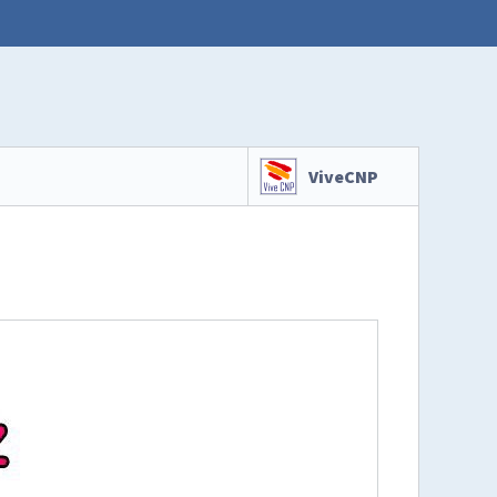
ViveCNP