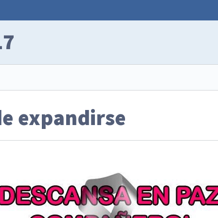
17
de expandirse